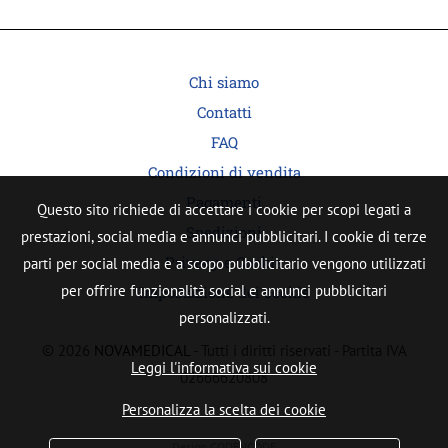
Chi siamo
Contatti
FAQ
Condizioni di vendita
Pagamenti
Questo sito richiede di accettare i cookie per scopi legati a
Spedizioni
prestazioni, social media e annunci pubblicitari. I cookie di terze
Privacy e Cookie
parti per social media e a scopo pubblicitario vengono utilizzati
per offrire funzionalità social e annunci pubblicitari
Impostazione dei cookie
personalizzati.
© 2026
NOVAMEDICAL
- Tutti i diritti riservati - Partita IVA
Leggi l'informativa sui cookie
02666620808
Personalizza la scelta dei cookie
Design
CODENCODE